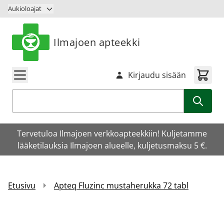
Siirry sisältöön
Aukioloajat
Ilmajoen apteekki
Kirjaudu sisään
Haku
Tervetuloa Ilmajoen verkkoapteekkiin! Kuljetamme
lääketilauksia Ilmajoen alueelle, kuljetusmaksu 5 €.
Etusivu
Apteq Fluzinc mustaherukka 72 tabl