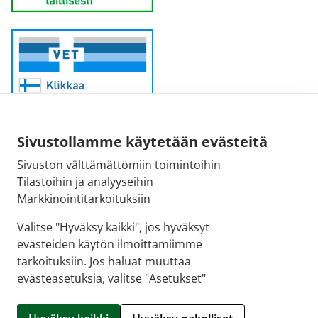
Sivustollamme käytetään evästeitä
Sivuston välttämättömiin toimintoihin
Sähköpostiosoite:
Tilastoihin ja analyyseihin
kirjaamo@fimea.fi
Markkinointitarkoituksiin
Fimean vaihde:
Valitse "Hyväksy kaikki", jos hyväksyt
029 522 3341
evästeiden käytön ilmoittamiimme
tarkoituksiin. Jos haluat muuttaa
evästeasetuksia, valitse "Asetukset"
© 2026 Ilmajoen apteekki |
Crasman eApteekki