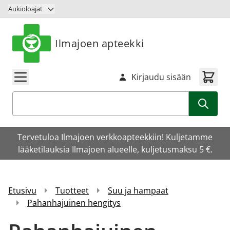
Siirry sisältöön
Aukioloajat
Ilmajoen apteekki
Kirjaudu sisään
Haku
Tervetuloa Ilmajoen verkkoapteekkiin! Kuljetamme
lääketilauksia Ilmajoen alueelle, kuljetusmaksu 5 €.
Etusivu
Tuotteet
Suu ja hampaat
Pahanhajuinen hengitys