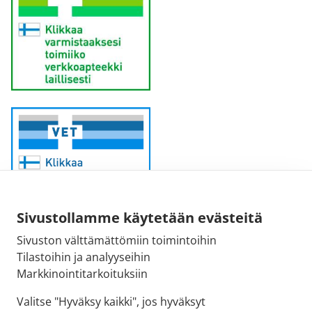
Sivustollamme käytetään evästeitä
Sivuston välttämättömiin toimintoihin
Sähköpostiosoite:
Tilastoihin ja analyyseihin
kirjaamo@fimea.fi
Markkinointitarkoituksiin
Fimean vaihde:
Valitse "Hyväksy kaikki", jos hyväksyt