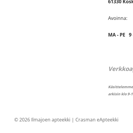
61330 Kos
Avoinna:
MA - PE 9 
Verkkoa
Käsittelemme 
arkisin klo 9-
© 2026 Ilmajoen apteekki |
Crasman eApteekki