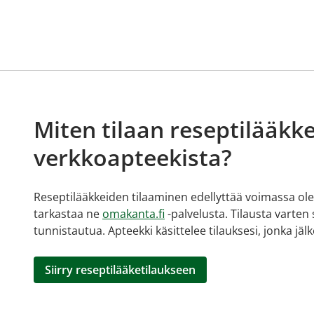
Miten tilaan reseptilääkke
verkkoapteekista?
Reseptilääkkeiden tilaaminen edellyttää voimassa olev
tarkastaa ne
omakanta.fi
-palvelusta. Tilausta varten
tunnistautua. Apteekki käsittelee tilauksesi, jonka jä
Siirry reseptilääketilaukseen