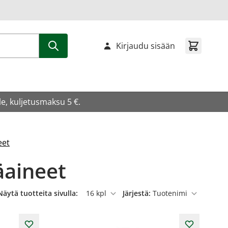
Kirjaudu sisään
e, kuljetusmaksu 5 €.
eet
äaineet
Näytä tuotteita sivulla:
Järjestä:
per sivu