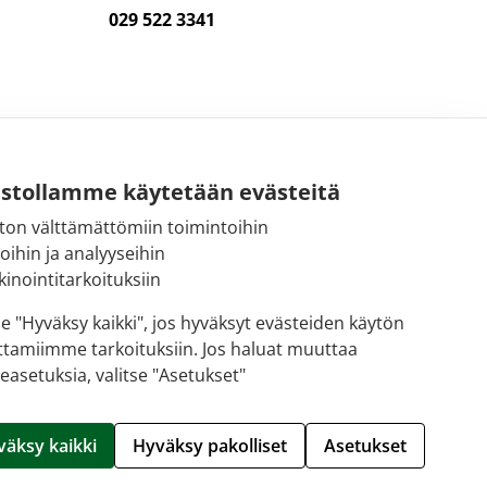
029 522 3341
ustollamme käytetään evästeitä
ton välttämättömiin toimintoihin
toihin ja analyyseihin
inointitarkoituksiin
se "Hyväksy kaikki", jos hyväksyt evästeiden käytön
ttamiimme tarkoituksiin. Jos haluat muuttaa
easetuksia, valitse "Asetukset"
Hallitse evästeitä
väksy kaikki
Hyväksy pakolliset
Asetukset