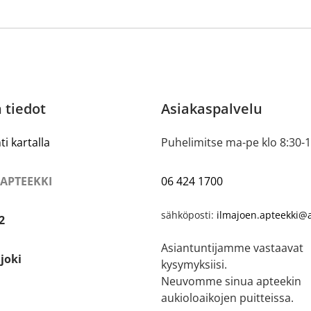
 tiedot
Asiakaspalvelu
ti kartalla
Puhelimitse ma-pe klo 8:30-
 APTEEKKI
06 424 1700
sähköposti:
ilmajoen.apteekki@a
2
Asiantuntijamme vastaavat
joki
kysymyksiisi.
Neuvomme sinua apteekin
aukioloaikojen puitteissa.