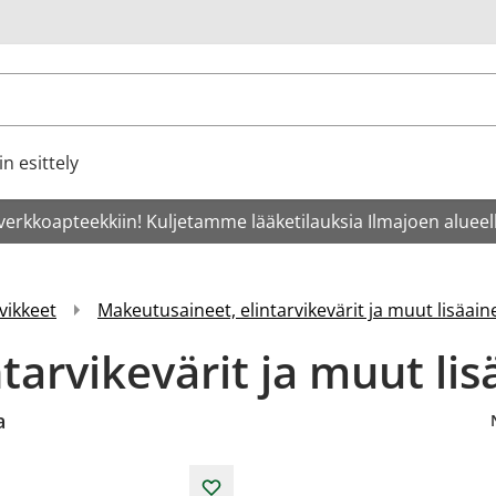
u
n esittely
verkkoapteekkiin! Kuljetamme lääketilauksia Ilmajoen alueell
vikkeet
Makeutusaineet, elintarvikevärit ja muut lisäain
tarvikevärit ja muut lis
a