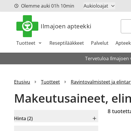
Siirry sisältöön
Olemme auki
01h
10min
Aukioloajat
Hak
Ilmajoen apteekki
Tuotteet
Reseptilääkkeet
Palvelut
Apteeki
Tervetuloa Ilmajoen 
Etusivu
Tuotteet
Ravintovalmisteet ja elintar
Makeutusaineet, elin
8
tuotett
Hinta (2)