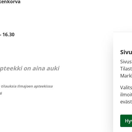
kenkorva
- 16.30
Siv
Sivus
pteekki on aina auki
Tilas
Markk
tilauksia Ilmajoen apteekissa
Valit
16
ilmoi
eväst
Hy