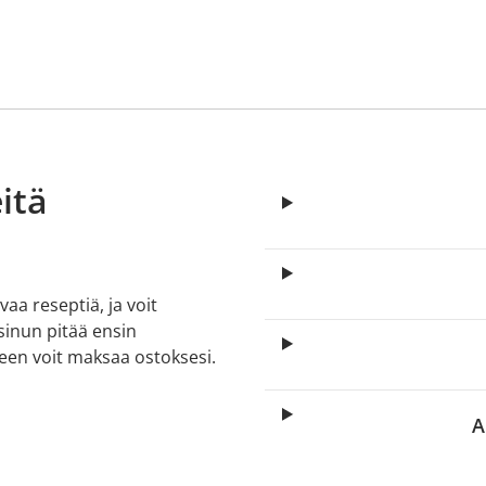
itä
aa reseptiä, ja voit
 sinun pitää ensin
lkeen voit maksaa ostoksesi.
A