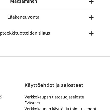
Maksaminen
Lääkeneuvonta
pteekkituotteiden tilaus
Käyttöehdot ja selosteet
19
Verkkokaupan tietosuojaseloste
Evästeet
Verkkokaupan käyttö- ja toimitusehdot