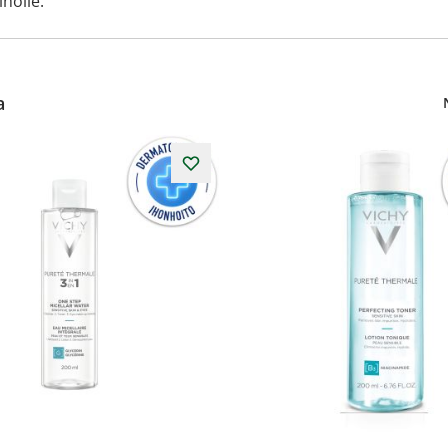
iholle.
a