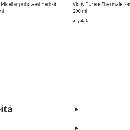
 Micellar puhd.vesi herkkä
Vichy Purete Thermale Ka
ml
200 ml
21,60 €
itä