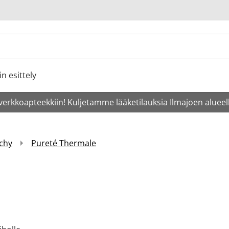
u
n esittely
verkkoapteekkiin! Kuljetamme lääketilauksia Ilmajoen alueell
chy
Pureté Thermale