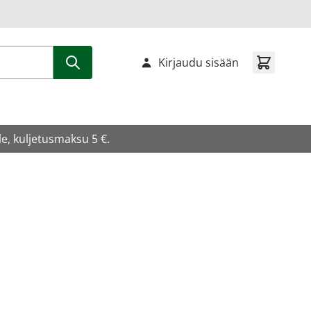
Kirjaudu sisään
e, kuljetusmaksu 5 €.