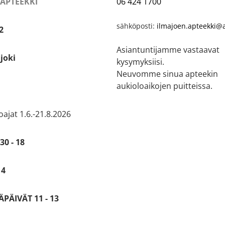
 APTEEKKI
06 424 1700
sähköposti:
ilmajoen.apteekki@a
2
Asiantuntijamme vastaavat
joki
kysymyksiisi.
Neuvomme sinua apteekin
aukioloaikojen puitteissa.
ajat 1.6.-21.8.2026
30 - 18
14
PÄIVÄT 11 - 13