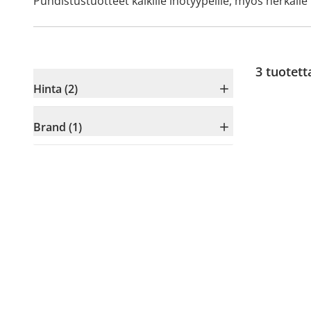
Puhdistustuotteet kaikille ihotyypeille, myös herkälle 
3
tuotett
Hinta (2)
Brand (1)