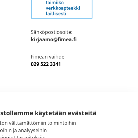
Sähköpostiosoite:
kirjaamo@fimea.fi
Fimean vaihde:
029 522 3341
ustollamme käytetään evästeitä
ton välttämättömiin toimintoihin
toihin ja analyyseihin
inointitarkoituksiin