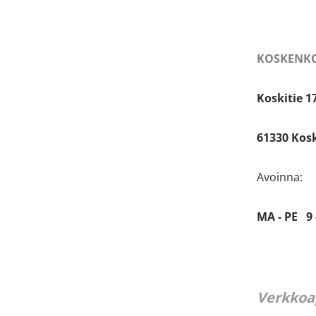
KOSKENKO
Koskitie 1
61330 Kos
Avoinna:
MA - PE 9 
Verkkoa