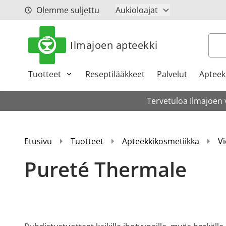
Siirry sisältöön
Olemme suljettu
Aukioloajat
Hak
Ilmajoen apteekki
Tuotteet
Reseptilääkkeet
Palvelut
Apteeki
Tervetuloa Ilmajoen 
Etusivu
Tuotteet
Apteekkikosmetiikka
Vi
Pureté Thermale