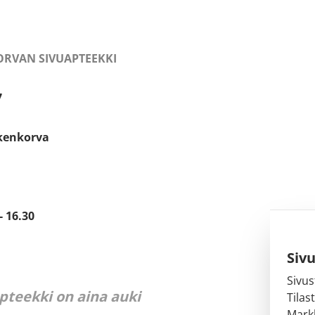
RVAN SIVUAPTEEKKI
7
kenkorva
- 16.30
Siv
Sivus
pteekki on aina auki
Tilas
Markk