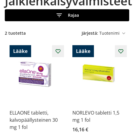
Jälkiehkäisyvalmisteet
Rajaa
2
tuotetta
Järjestä:
Lääke
Lääke
ELLAONE tabletti,
NORLEVO tabletti 1,5
kalvopäällysteinen 30
mg 1 fol
mg 1 fol
16,16 €