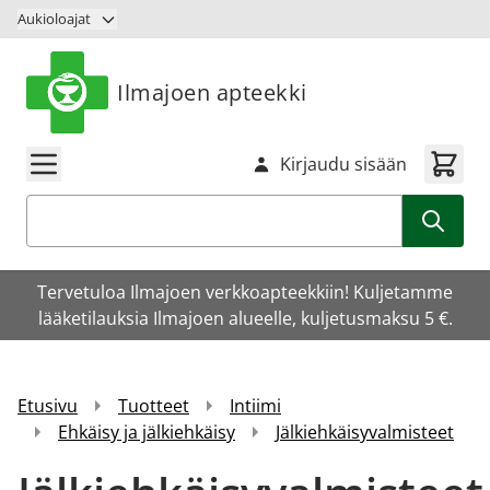
Siirry sisältöön
Aukioloajat
Ilmajoen apteekki
Kirjaudu sisään
Haku
Tervetuloa Ilmajoen verkkoapteekkiin! Kuljetamme
lääketilauksia Ilmajoen alueelle, kuljetusmaksu 5 €.
Etusivu
Tuotteet
Intiimi
Ehkäisy ja jälkiehkäisy
Jälkiehkäisyvalmisteet