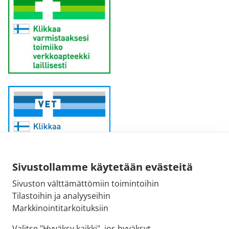
Sivustollamme käytetään evästeitä
Sivuston välttämättömiin toimintoihin
Sähköpostiosoite:
Tilastoihin ja analyyseihin
kirjaamo@fimea.fi
Markkinointitarkoituksiin
Fimean vaihde:
Valitse "Hyväksy kaikki", jos hyväksyt