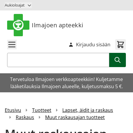
Siirry sisältöön
Aukioloajat
Ilmajoen apteekki
Kirjaudu sisään
Haku
Tervetuloa Ilmajoen verkkoapteekkiin! Kuljetamme
lääketilauksia Ilmajoen alueelle, kuljetusmaksu 5 €.
Etusivu
Tuotteet
Lapset, äidit ja raskaus
Raskaus
Muut raskausajan tuotteet