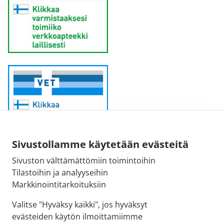
Sivustollamme käytetään evästeitä
Sivuston välttämättömiin toimintoihin
Sähköpostiosoite:
Tilastoihin ja analyyseihin
kirjaamo@fimea.fi
Markkinointitarkoituksiin
Fimean vaihde:
Valitse "Hyväksy kaikki", jos hyväksyt
029 522 3341
evästeiden käytön ilmoittamiimme