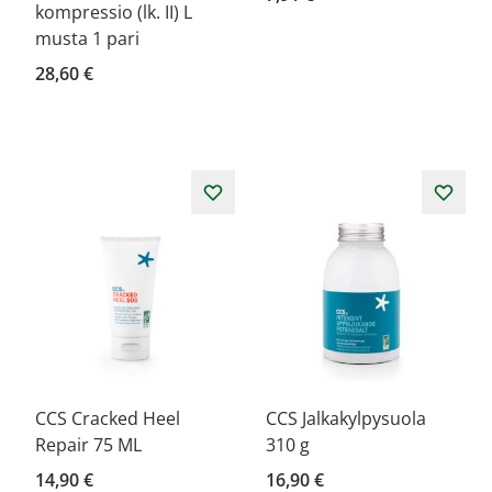
kompressio (lk. II) L
musta 1 pari
28,60 €
CCS Cracked Heel
CCS Jalkakylpysuola
Repair 75 ML
310 g
14,90 €
16,90 €