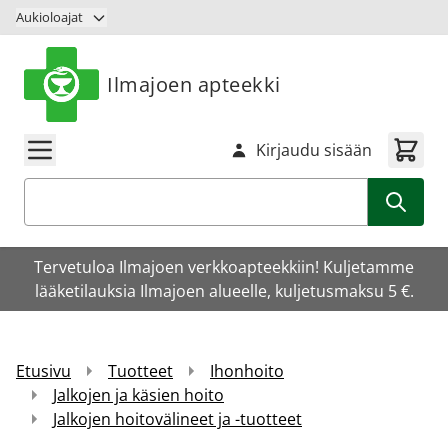
Siirry sisältöön
Aukioloajat
Ilmajoen apteekki
Kirjaudu sisään
Haku
Tervetuloa Ilmajoen verkkoapteekkiin! Kuljetamme
lääketilauksia Ilmajoen alueelle, kuljetusmaksu 5 €.
Etusivu
Tuotteet
Ihonhoito
Jalkojen ja käsien hoito
Jalkojen hoitovälineet ja -tuotteet