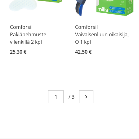
Comforsil
Comforsil
Päkiäpehmuste
Vaivaisenluun oikaisija,
v.lenkillä 2 kpl
O 1 kpl
25,30 €
42,50 €
Sivu
You're currently reading page 1
/
3
Mene seuraavalle sivull