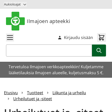
Siirry sisältöön
Aukioloajat
Ilmajoen apteekki
Kirjaudu sisään
Haku
Tervetuloa Ilmajoen verkkoapteekkiin! Kuljetamme
lääketilauksia Ilmajoen alueelle, kuljetusmaksu 5 €.
Etusivu
Tuotteet
Liikunta ja urheilu
Urheilutuet ja -siteet