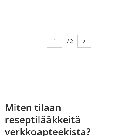
Sivu
You're currently reading page 1
/
2
Mene seuraavalle sivull
Miten tilaan
reseptilääkkeitä
verkkoapteekista?