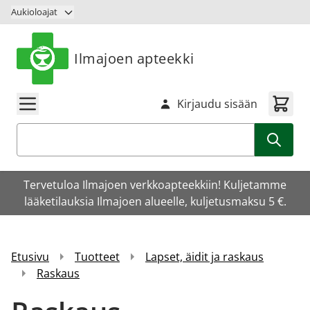
Siirry sisältöön
Aukioloajat
Ilmajoen apteekki
Kirjaudu sisään
Haku
Tervetuloa Ilmajoen verkkoapteekkiin! Kuljetamme
lääketilauksia Ilmajoen alueelle, kuljetusmaksu 5 €.
Etusivu
Tuotteet
Lapset, äidit ja raskaus
Raskaus