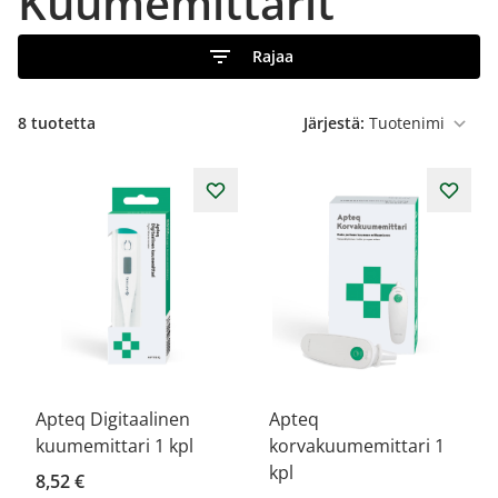
Kuumemittarit
Rajaa
8
tuotetta
Järjestä:
Apteq Digitaalinen
Apteq
kuumemittari 1 kpl
korvakuumemittari 1
kpl
8,52 €