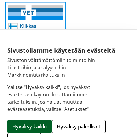
Sivustollamme käytetään evästeitä
Sivuston välttämättömiin toimintoihin
Sähköpostiosoite:
Tilastoihin ja analyyseihin
kirjaamo@fimea.fi
Markkinointitarkoituksiin
Fimean vaihde:
Valitse "Hyväksy kaikki", jos hyväksyt
029 522 3341
evästeiden käytön ilmoittamiimme
tarkoituksiin. Jos haluat muuttaa
evästeasetuksia, valitse "Asetukset"
© 2026 Ilmajoen apteekki |
Crasman eApteekki
Hyväksy kaikki
Hyväksy pakolliset
Hallitse evästeitä