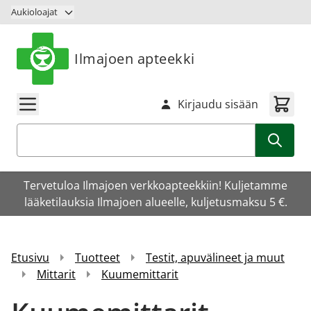
Siirry sisältöön
Aukioloajat
Ilmajoen apteekki
Kirjaudu sisään
Haku
Tervetuloa Ilmajoen verkkoapteekkiin! Kuljetamme
lääketilauksia Ilmajoen alueelle, kuljetusmaksu 5 €.
Etusivu
Tuotteet
Testit, apuvälineet ja muut
Mittarit
Kuumemittarit