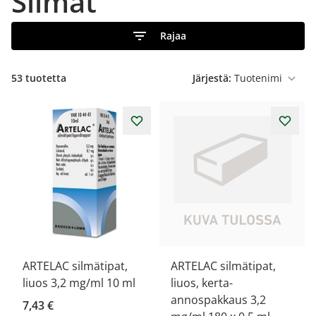
Silmät
Rajaa
53
tuotetta
Järjestä:
ARTELAC silmätipat,
ARTELAC silmätipat,
liuos 3,2 mg/ml 10 ml
liuos, kerta-
annospakkaus 3,2
7,43 €