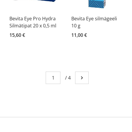
Bevita Eye Pro Hydra
Bevita Eye silmägeeli
Silmätipat 20 x 0,5 ml
10 g
15,60 €
11,00 €
Sivu
You're currently reading page 1
/
4
Mene seuraavalle sivull