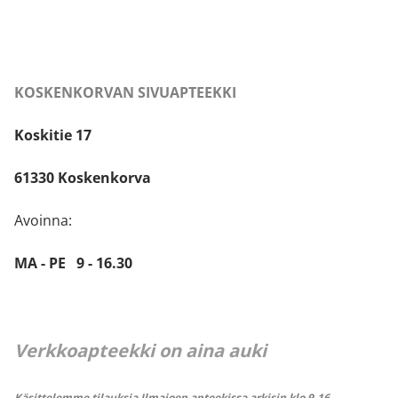
KOSKENKORVAN SIVUAPTEEKKI
Koskitie 17
61330 Koskenkorva
Avoinna:
MA - PE 9 - 16.30
Verkkoapteekki on aina auki
Käsittelemme tilauksia Ilmajoen apteekissa arkisin klo 9-16