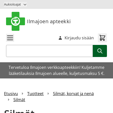
Siirry sisältöön
Aukioloajat
Ilmajoen apteekki
Kirjaudu sisään
Haku
Tervetuloa Ilmajoen verkkoapteekkiin! Kuljetamme
lääketilauksia Ilmajoen alueelle, kuljetusmaksu 5 €.
Etusivu
Tuotteet
Silmät, korvat ja nenä
Silmät