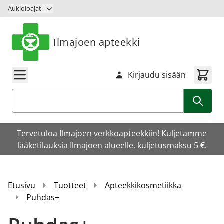
Siirry sisältöön
Aukioloajat
Ilmajoen apteekki
Kirjaudu sisään
Haku
Tervetuloa Ilmajoen verkkoapteekkiin! Kuljetamme
lääketilauksia Ilmajoen alueelle, kuljetusmaksu 5 €.
Etusivu
Tuotteet
Apteekkikosmetiikka
Puhdas+