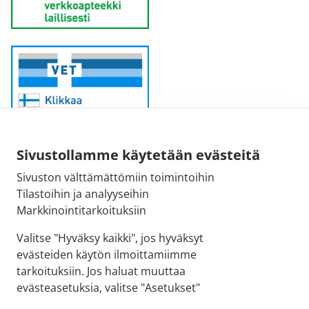
Sivustollamme käytetään evästeitä
Sivuston välttämättömiin toimintoihin
Sähköpostiosoite:
Tilastoihin ja analyyseihin
kirjaamo@fimea.fi
Markkinointitarkoituksiin
Fimean vaihde:
Valitse "Hyväksy kaikki", jos hyväksyt
029 522 3341
evästeiden käytön ilmoittamiimme
tarkoituksiin. Jos haluat muuttaa
evästeasetuksia, valitse "Asetukset"
© 2026 Ilmajoen apteekki |
Crasman eApteekki