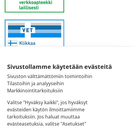
Sivustollamme käytetään evästeitä
Sivuston välttämättömiin toimintoihin
Sähköpostiosoite:
Tilastoihin ja analyyseihin
kirjaamo@fimea.fi
Markkinointitarkoituksiin
Fimean vaihde:
Valitse "Hyväksy kaikki", jos hyväksyt
029 522 3341
evästeiden käytön ilmoittamiimme
tarkoituksiin. Jos haluat muuttaa
evästeasetuksia, valitse "Asetukset"
© 2026 Ilmajoen apteekki |
Crasman eApteekki