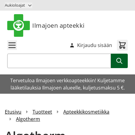
Siirry sisältöön
Aukioloajat
Ilmajoen apteekki
Kirjaudu sisään
Haku
Tervetuloa Ilmajoen verkkoapteekkiin! Kuljetamme
lääketilauksia Ilmajoen alueelle, kuljetusmaksu 5 €.
Etusivu
Tuotteet
Apteekkikosmetiikka
Algotherm