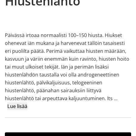
Hiustenlähtö
Päivässä irtoaa normaalisti 100–150 hiusta. Hiukset
ohenevat iän mukana ja harvenevat tällöin tasaisesti
eri puolilta päätä. Perimä vaikuttaa hiusten määrään,
kasvuun ja väriin enemmän kuin ravinto, hiusten hoito
tai muut ulkoiset tekijät. Iän ja perimän lisäksi
hiustenlähdön taustalla voi olla androgeneettinen
hiustenlähtö, pälvikaljuisuus, telogeeninen
hiustenlähtö, päänahan sairauksiin liittyvä
hiustenlähtö tai arpeuttava kaljuuntuminen. Its
...
Lue lisää