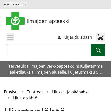
Siirry sisältöön
Aukioloajat
Ilmajoen apteekki
Kirjaudu sisään
Haku
Tervetuloa Ilmajoen verkkoapteekkiin! Kuljetamme
lääketilauksia Ilmajoen alueelle, kuljetusmaksu 5 €.
Etusivu
Tuotteet
Hiukset ja päänahka
Hiustenlähtö