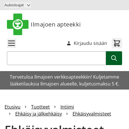
Siirry sisältöön
Aukioloajat
Ilmajoen apteekki
Kirjaudu sisään
Haku
Tervetuloa Ilmajoen verkkoapteekkiin! Kuljetamme
lääketilauksia Ilmajoen alueelle, kuljetusmaksu 5 €.
Etusivu
Tuotteet
Intiimi
Ehkäisy ja jälkiehkäisy
Ehkäisyvalmisteet