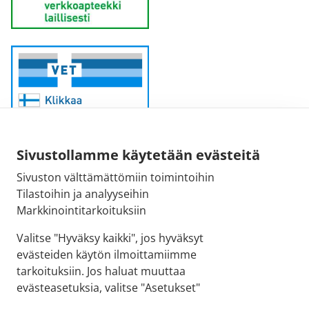
Sivustollamme käytetään evästeitä
Sivuston välttämättömiin toimintoihin
Sähköpostiosoite:
Tilastoihin ja analyyseihin
kirjaamo@fimea.fi
Markkinointitarkoituksiin
Fimean vaihde:
Valitse "Hyväksy kaikki", jos hyväksyt
029 522 3341
evästeiden käytön ilmoittamiimme
tarkoituksiin. Jos haluat muuttaa
evästeasetuksia, valitse "Asetukset"
© 2026 Ilmajoen apteekki |
Crasman eApteekki