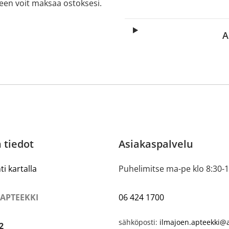
lkeen voit maksaa ostoksesi.
A
 tiedot
Asiakaspalvelu
ti kartalla
Puhelimitse ma-pe klo 8:30-
 APTEEKKI
06 424 1700
sähköposti:
ilmajoen.apteekki@a
2