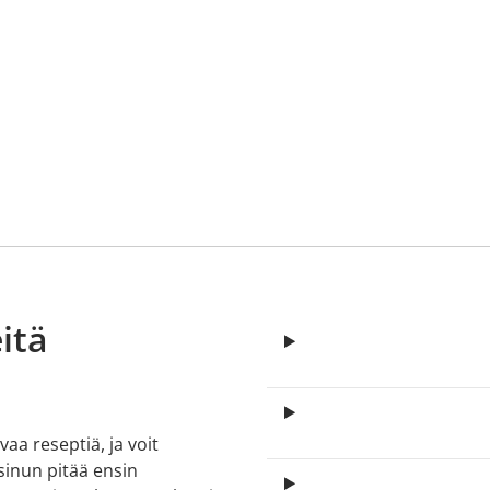
itä
aa reseptiä, ja voit
 sinun pitää ensin