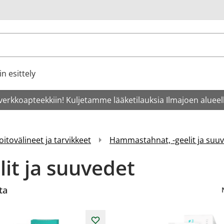
u
n esittely
verkkoapteekkiin! Kuljetamme lääketilauksia Ilmajoen alueell
itovälineet ja tarvikkeet
Hammastahnat, -geelit ja suu
it ja suuvedet
ta