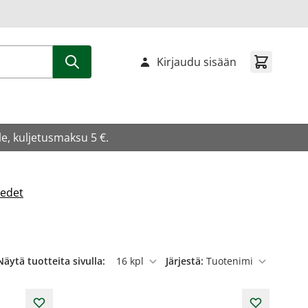
Kirjaudu sisään
e, kuljetusmaksu 5 €.
vedet
Näytä tuotteita sivulla:
Järjestä:
per sivu