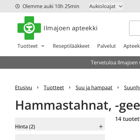
Siirry sisältöön
Olemme auki
10h
25min
Aukioloajat
Hak
Ilmajoen apteekki
Tuotteet
Reseptilääkkeet
Palvelut
Apteeki
Tervetuloa Ilmajoen 
Etusivu
Tuotteet
Suu ja hampaat
Suunho
Hammastahnat, -geel
14
tuotet
Hinta (2)