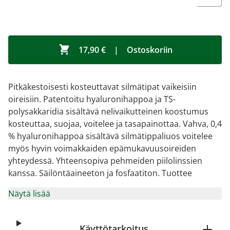
17,90 €
|
Ostoskoriin
Pitkäkestoisesti kosteuttavat silmätipat vaikeisiin
oireisiin. Patentoitu hyaluronihappoa ja TS-
polysakkaridia sisältävä nelivaikutteinen koostumus
kosteuttaa, suojaa, voitelee ja tasapainottaa. Vahva, 0,4
% hyaluronihappoa sisältävä silmätippaliuos voitelee
myös hyvin voimakkaiden epämukavuusoireiden
yhteydessä. Yhteensopiva pehmeiden piilolinssien
kanssa. Säilöntäaineeton ja fosfaatiton. Tuottee
Näytä lisää
Käyttötarkoitus