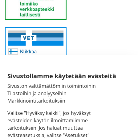
Sivustollamme käytetään evästeitä
Sivuston välttämättömiin toimintoihin
Sähköpostiosoite:
Tilastoihin ja analyyseihin
kirjaamo@fimea.fi
Markkinointitarkoituksiin
Fimean vaihde:
Valitse "Hyväksy kaikki", jos hyväksyt
029 522 3341
evästeiden käytön ilmoittamiimme
tarkoituksiin. Jos haluat muuttaa
evästeasetuksia, valitse "Asetukset"