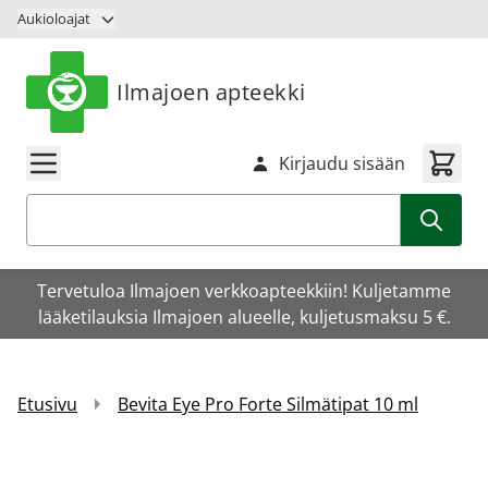
Siirry sisältöön
Aukioloajat
Ilmajoen apteekki
Kirjaudu sisään
Haku
Tervetuloa Ilmajoen verkkoapteekkiin! Kuljetamme
lääketilauksia Ilmajoen alueelle, kuljetusmaksu 5 €.
Etusivu
Bevita Eye Pro Forte Silmätipat 10 ml