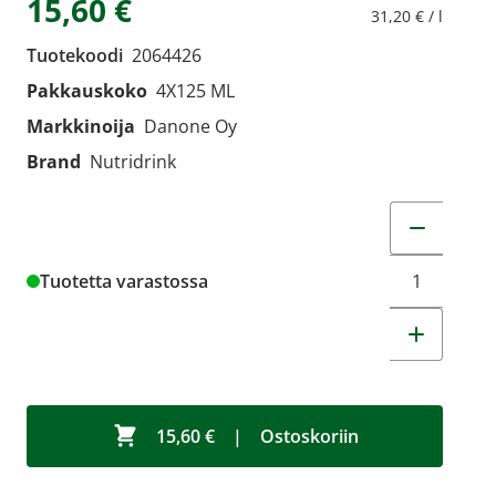
15,60 €
31,20 € / l
Tuotekoodi
2064426
Pakkauskoko
4X125 ML
Markkinoija
Danone Oy
Brand
Nutridrink
Muuta tuot
Tuotetta varastossa
15,60 €
|
Ostoskoriin