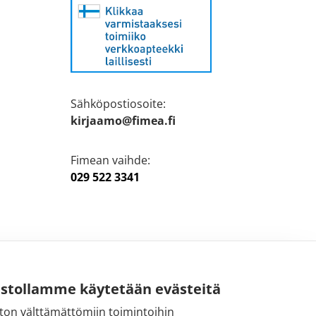
Sähköpostiosoite:
kirjaamo@fimea.fi
Fimean vaihde:
029 522 3341
ustollamme käytetään evästeitä
ton välttämättömiin toimintoihin