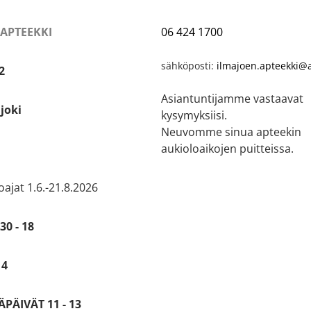
 APTEEKKI
06 424 1700
sähköposti:
ilmajoen.apteekki@a
2
Asiantuntijamme vastaavat
joki
kysymyksiisi.
Neuvomme sinua apteekin
aukioloaikojen puitteissa.
ajat 1.6.-21.8.2026
30 - 18
14
PÄIVÄT 11 - 13