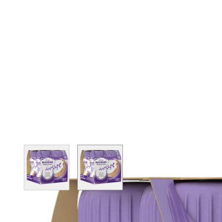
View larger image
View larger image