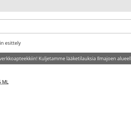
u
n esittely
verkkoapteekkiin! Kuljetamme lääketilauksia Ilmajoen alueell
5 ML