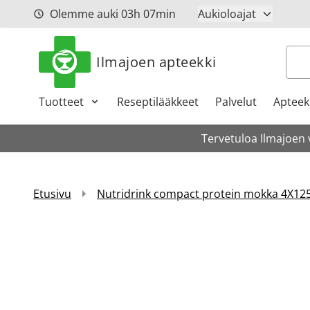
Siirry sisältöön
Olemme auki
03h
07min
Aukioloajat
Hak
Ilmajoen apteekki
Tuotteet
Reseptilääkkeet
Palvelut
Apteeki
Tervetuloa Ilmajoen 
Etusivu
Nutridrink compact protein mokka 4X12