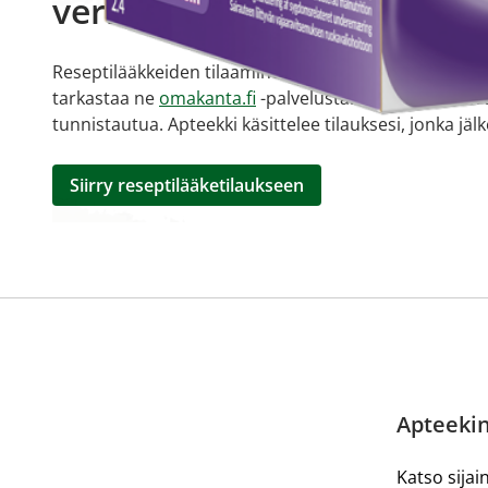
verkkoapteekista?
Reseptilääkkeiden tilaaminen edellyttää voimassa olev
tarkastaa ne
omakanta.fi
-palvelusta. Tilausta varten
tunnistautua. Apteekki käsittelee tilauksesi, jonka jä
Siirry reseptilääketilaukseen
Apteekin
Katso sijain