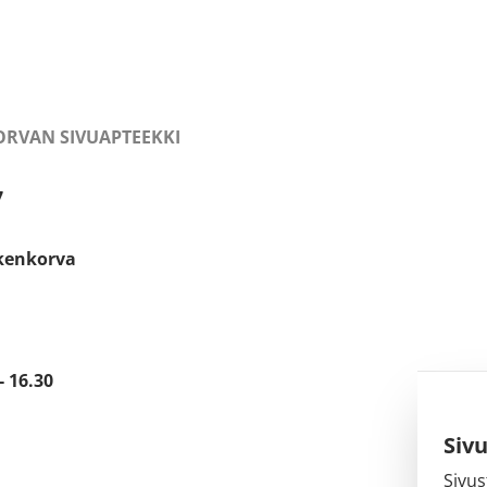
RVAN SIVUAPTEEKKI
7
kenkorva
- 16.30
Siv
Sivus