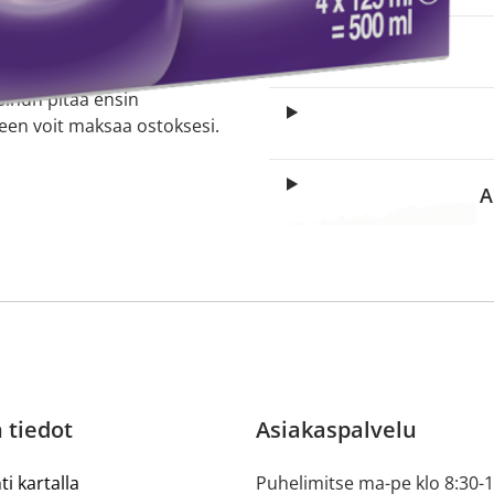
aa reseptiä, ja voit
 sinun pitää ensin
lkeen voit maksaa ostoksesi.
A
 tiedot
Asiakaspalvelu
ti kartalla
Puhelimitse ma-pe klo 8:30-