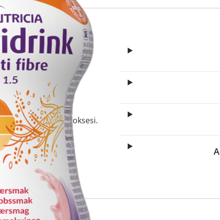
itä
aa reseptiä, ja voit
 sinun pitää ensin
lkeen voit maksaa ostoksesi.
A