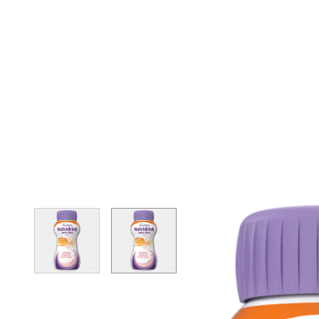
View larger image
View larger image