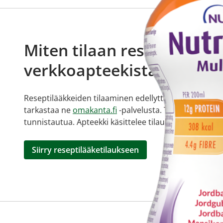
Miten tilaan reseptilääkke
verkkoapteekista?
Reseptilääkkeiden tilaaminen edellyttää voimassa olev
tarkastaa ne
omakanta.fi
-palvelusta. Tilausta varten
tunnistautua. Apteekki käsittelee tilauksesi, jonka jä
Siirry reseptilääketilaukseen