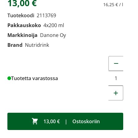
13,00 €
16,25 € / l
Tuotekoodi
2113769
Pakkauskoko
4x200 ml
Markkinoija
Danone Oy
Brand
Nutridrink
Muuta tuot
Tuotetta varastossa
13,00 €
|
Ostoskoriin