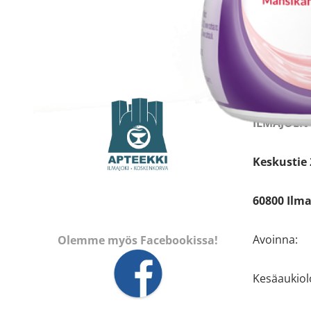
Apteekin
Katso sijain
ILMAJOEN
Keskustie 
60800 Ilma
Avoinna:
Olemme myös Facebookissa!
Kesäaukiolo