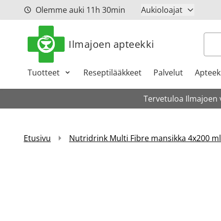
Siirry sisältöön
Olemme auki
11h
30min
Aukioloajat
Hak
Ilmajoen apteekki
Tuotteet
Reseptilääkkeet
Palvelut
Apteeki
Tervetuloa Ilmajoen 
Etusivu
Nutridrink Multi Fibre mansikka 4x200 ml