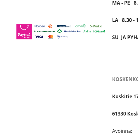
MA - PE 8.
LA 8.30 - 
SU JA PYHÄ
KOSKENKO
Koskitie 1
61330 Kos
Avoinna: