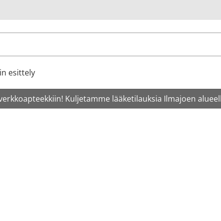
u
n esittely
verkkoapteekkiin! Kuljetamme lääketilauksia Ilmajoen alueell