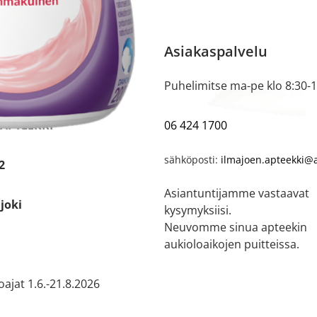
 tiedot
Asiakaspalvelu
ti kartalla
Puhelimitse ma-pe klo 8:30-
 APTEEKKI
06 424 1700
sähköposti:
ilmajoen.apteekki@a
2
Asiantuntijamme vastaavat
joki
kysymyksiisi.
Neuvomme sinua apteekin
aukioloaikojen puitteissa.
ajat 1.6.-21.8.2026