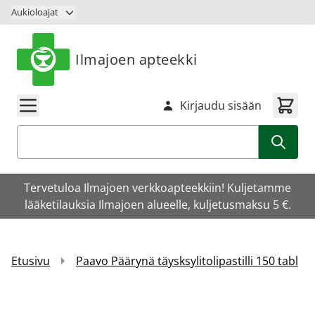
Siirry sisältöön
Aukioloajat
Ilmajoen apteekki
Kirjaudu sisään
Haku
Tervetuloa Ilmajoen verkkoapteekkiin! Kuljetamme
lääketilauksia Ilmajoen alueelle, kuljetusmaksu 5 €.
Etusivu
Paavo Päärynä täysksylitolipastilli 150 tabl