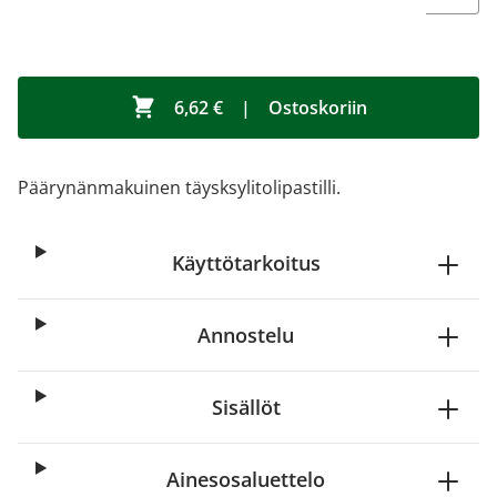
6,62 €
|
Ostoskoriin
Päärynänmakuinen täysksylitolipastilli.
Käyttötarkoitus
Annostelu
Sisällöt
Ainesosaluettelo