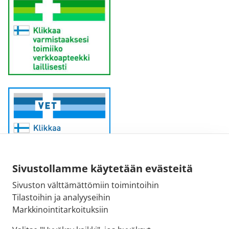
Sivustollamme käytetään evästeitä
Sivuston välttämättömiin toimintoihin
Sähköpostiosoite:
Tilastoihin ja analyyseihin
kirjaamo@fimea.fi
Markkinointitarkoituksiin
Fimean vaihde: