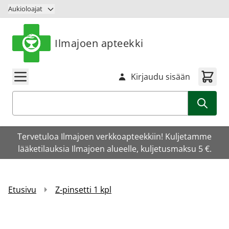
Siirry sisältöön
Aukioloajat
Ilmajoen apteekki
Kirjaudu sisään
Haku
Tervetuloa Ilmajoen verkkoapteekkiin! Kuljetamme
lääketilauksia Ilmajoen alueelle, kuljetusmaksu 5 €.
Etusivu
Z-pinsetti 1 kpl